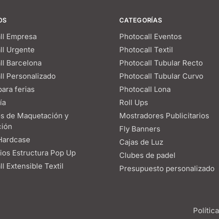
OS
CATEGORÍAS
ll Empresa
Photocall Eventos
ll Urgente
Photocall Textil
ll Barcelona
Photocall Tubular Recto
ll Personalizado
Photocall Tubular Curvo
ara ferias
Photocall Lona
ía
Roll Ups
os de Maquetación y
Mostradores Publicitarios
ión
Fly Banners
Hardcase
Cajas de Luz
os Estructura Pop Up
Clubes de padel
l Extensible Textil
Presupuesto personalizado
Polític