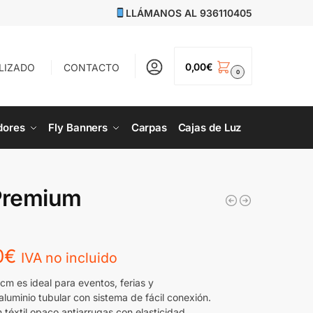
LLÁMANOS AL
936110405
0,00
€
LIZADO
CONTACTO
0
dores
Fly Banners
Carpas
Cajas de Luz
Premium
0
€
IVA no incluido
 es ideal para eventos, ferias y
aluminio tubular con sistema de fácil conexión.
 téxtil opaco antiarrugas con elasticidad