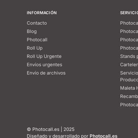
INFORMACIÓN
SERVICI
Contacto
Photoca
Blog
Photoca
Photocall
Photoca
Roll Up
Photoca
Roll Up Urgente
Stands p
Envíos urgentes
Carteler
Envío de archivos
Servici
Producc
Maleta 
Recambi
Photocal
© Photocall.es | 2025
Diseñado y desarrollado por
Photocall.es