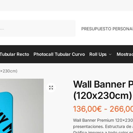
Buscar
PRESUPUESTO PERSONA
 Tubular Recto
Photocall Tubular Curvo
Roll Ups
Mostra
20x230cm)
Wall Banner 
(120x230cm)
136,00
€
-
266,0
Wall Banner Premium 120x230cm
presentaciones. Estructura de 
Gráfica impresa a todo color en