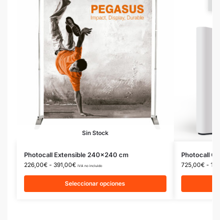
Sin Stock
Photocall Extensible 240×240 cm
Photocall C
226,00
€
-
391,00
€
725,00
€
-
1.0
IVA no incluido
Seleccionar opciones