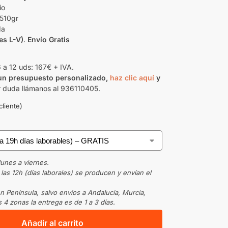
io
 510gr
da
es L-V)
.
Envío Gratis
6 a 12 uds: 167€ + IVA.
 un presupuesto personalizado,
haz clic aquí
y
r duda llámanos al 936110405.
cliente)
lunes a viernes.
as 12h (días laborales) se producen y envían el
n Península, salvo envíos a Andalucía, Murcia,
 4 zonas la entrega es de 1 a 3 días.
Añadir al carrito