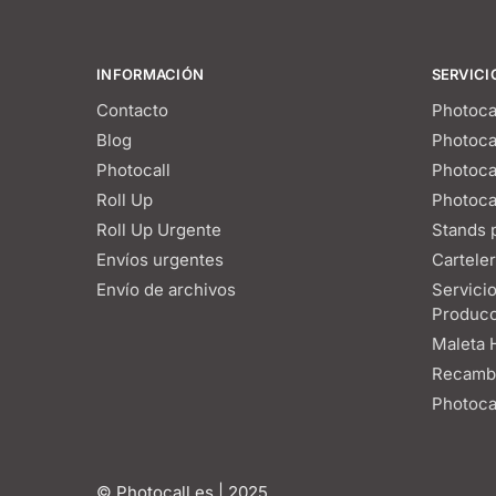
INFORMACIÓN
SERVICI
Contacto
Photoca
Blog
Photoca
Photocall
Photoca
Roll Up
Photoca
Roll Up Urgente
Stands p
Envíos urgentes
Carteler
Envío de archivos
Servici
Producc
Maleta 
Recambi
Photocal
© Photocall.es | 2025