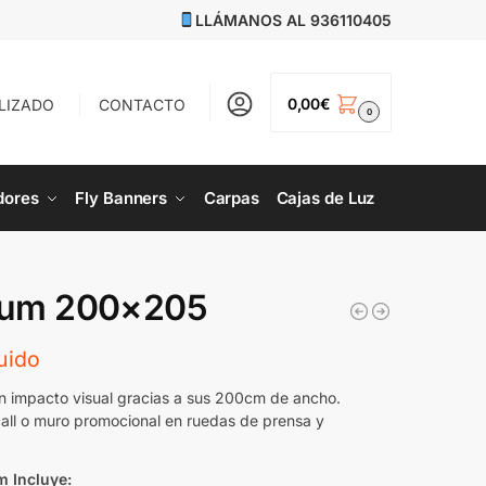
LLÁMANOS AL
936110405
0,00
€
LIZADO
CONTACTO
0
dores
Fly Banners
Carpas
Cajas de Luz
mium 200×205
uido
an impacto visual gracias a sus 200cm de ancho.
call o muro promocional en ruedas de prensa y
m Incluye: