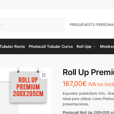
Buscar
PRESUPUESTO PERSONA
 Tubular Recto
Photocall Tubular Curvo
Roll Ups
Mostra
Roll Up Pre
167,00
€
IVA no incl
Expositor publicitario XXL. Gr
Ideal para utilizar como Photo
presentaciones.
Photocall Roll Up 200×205 c