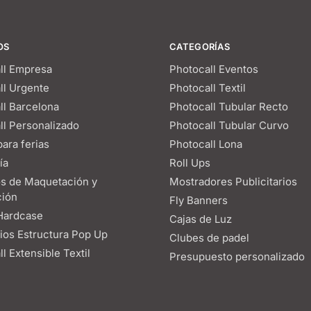
OS
CATEGORÍAS
ll Empresa
Photocall Eventos
ll Urgente
Photocall Textil
ll Barcelona
Photocall Tubular Recto
ll Personalizado
Photocall Tubular Curvo
ara ferias
Photocall Lona
ía
Roll Ups
os de Maquetación y
Mostradores Publicitarios
ión
Fly Banners
Hardcase
Cajas de Luz
os Estructura Pop Up
Clubes de padel
l Extensible Textil
Presupuesto personalizado