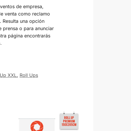
eventos de empresa,
 de venta como reclamo
. Resulta una opción
e prensa o para anunciar
stra página encontrarás
.
 Up XXL
,
Roll Ups