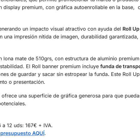
n display premium, con gráfica autoenrollable en la base, c
enerando un impacto visual atractivo con ayuda del
Roll U
 una impresión nítida de imagen, durabilidad garantizada,
en lona mate de 510grs, con estructura de aluminio premiu
stabilidad. El Roll banner premium incluye
funda de transp
iones de guardar y sacar sin estropear la funda
.
Este Roll Up 
ento o presentación.
frece una superficie de gráfica generosa para que puedas 
potenciales.
6 a 12 uds: 167€ + IVA.
 presupuesto AQUÍ
.