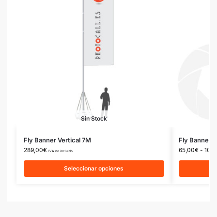
Sin Stock
Fly Banner Vertical 7M
Fly Banner L
289,00
€
65,00
€
-
100,
IVA no incluido
Seleccionar opciones