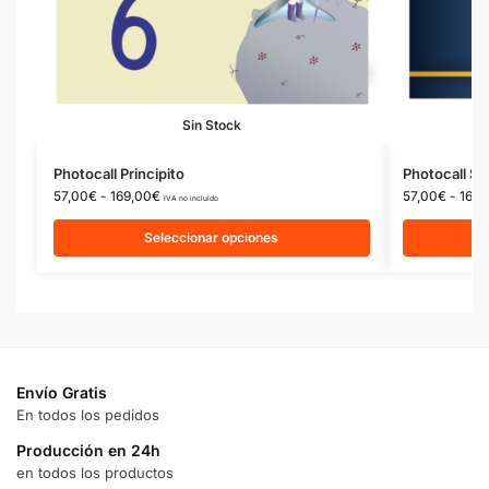
Sin Stock
Photocall Principito
Photocall S
57,00
€
-
169,00
€
57,00
€
-
169,
IVA no incluido
Seleccionar opciones
Envío Gratis
En todos los pedidos
Producción en 24h
en todos los productos