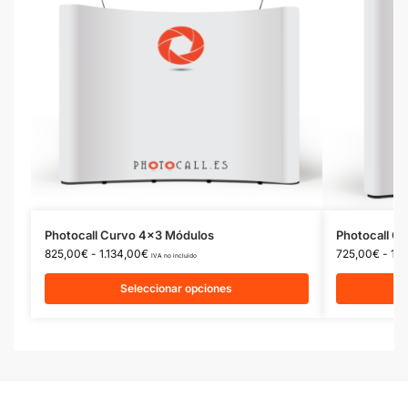
Photocall Curvo 4×3 Módulos
Photocall C
825,00
€
-
1.134,00
€
725,00
€
-
1.0
IVA no incluido
Seleccionar opciones