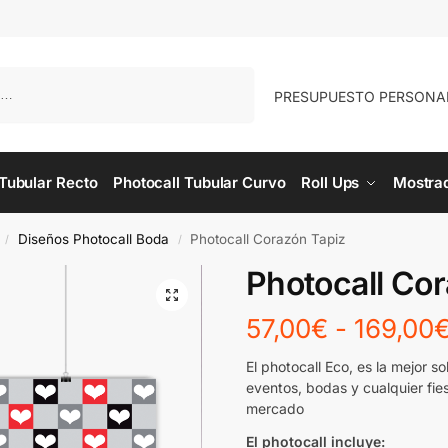
Buscar
PRESUPUESTO PERSONA
 Tubular Recto
Photocall Tubular Curvo
Roll Ups
Mostra
Diseños Photocall Boda
Photocall Corazón Tapiz
/
/
Photocall Co
57,00
€
-
169,00
El photocall Eco, es la mejor s
eventos, bodas y cualquier fies
mercado
El photocall incluye: