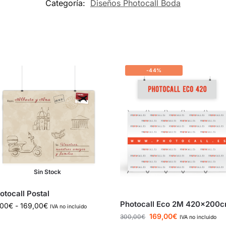
Categoría:
Diseños Photocall Boda
-44%
Sin Stock
otocall Postal
Photocall Eco 2M 420x200
,00
€
-
169,00
€
IVA no incluido
169,00
€
300,00
€
IVA no incluido