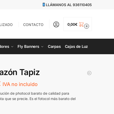
LLÁMANOS AL
936110405
0,00
€
LIZADO
CONTACTO
0
dores
Fly Banners
Carpas
Cajas de Luz
razón Tapiz
€
IVA no incluido
olución de photocol barato de calidad para
ta que se precie. Es el fotocol más barato del