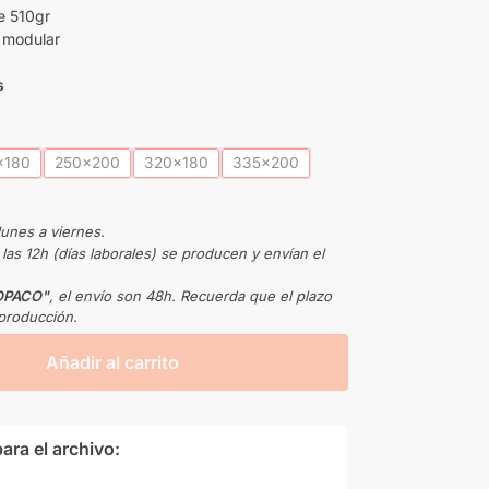
e 510gr
r modular
s
x180
250x200
320x180
335x200
lunes a viernes.
as 12h (días laborales) se producen y envían el
 OPACO"
, el envío son 48h. Recuerda que el plazo
producción.
Añadir al carrito
ara el archivo: